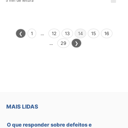
5 min de leitura
❮
1
...
12
13
14
15
16
...
29
❯
×
MAIS LIDAS
O que responder sobre defeitos e