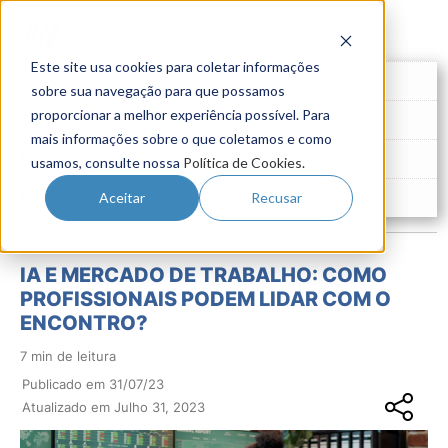
Este site usa cookies para coletar informações
Futuro do Trabalho
sobre sua navegação para que possamos
proporcionar a melhor experiência possível. Para
Gestão de Talentos
mais informações sobre o que coletamos e como
Novo Emprego
usamos, consulte nossa
Política de Cookies
.
Pesquisas
Aceitar
Recusar
IA E MERCADO DE TRABALHO: COMO
PROFISSIONAIS PODEM LIDAR COM O
ENCONTRO?
7 min de leitura
Publicado em 31/07/23
Atualizado em Julho 31, 2023