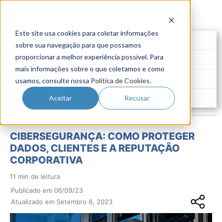
Este site usa cookies para coletar informações
Futuro do Trabalho
sobre sua navegação para que possamos
proporcionar a melhor experiência possível. Para
Gestão de Talentos
mais informações sobre o que coletamos e como
Novo Emprego
usamos, consulte nossa
Política de Cookies
.
Pesquisas
Aceitar
Recusar
CIBERSEGURANÇA: COMO PROTEGER
DADOS, CLIENTES E A REPUTAÇÃO
CORPORATIVA
11 min de leitura
Publicado em 06/09/23
Atualizado em Setembro 6, 2023