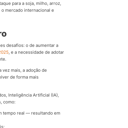
que para a soja, milho, arroz,
 o mercado internacional e
ro
es desafios: o de aumentar a
2025
, e a necessidade de adotar
nte.
a vez mais, a adoção de
lver de forma mais
 Inteligência Artificial (IA),
s, como:
em tempo real — resultando em
is;