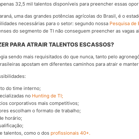
apenas 32,5 mil talentos disponíveis para preencher essas opo
raná, uma das grandes potências agrícolas do Brasil, é o esta
bilidades necessárias para o setor: segundo nossa
Pesquisa de 
nses do segmento de TI não conseguem preencher as vagas a
AZER PARA ATRAIR TALENTOS ESCASSOS?
ogia sendo mais requisitados do que nunca, tanto pelo agroneg
asileiras apostam em diferentes caminhos para atrair e manter
sibilidades:
to do time interno;
pecializadas no
Hunting de TI;
cios corporativos mais competitivos;
ores escolham o formato de trabalho;
de horário;
alificação;
e talentos, como o dos
profissionais 40+.