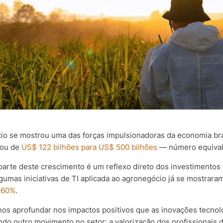
io se mostrou uma das forças impulsionadoras da economia bras
ltou de
US$ 122 bilhões para US$ 500 bilhões
— número equivale
parte deste crescimento é um reflexo direto dos investimentos
algumas iniciativas de TI aplicada ao agronegócio já se mostrar
 60%
.
nos aprofundar nos impactos positivos que as inovações tecnoló
do outro movimento no setor: a valorização dos profissionais 