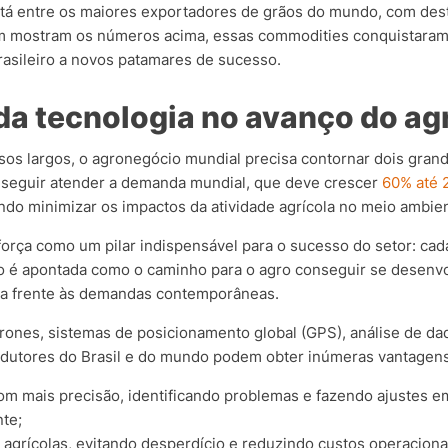
stá entre os maiores exportadores de grãos do mundo, com desta
em mostram os números acima, essas commodities conquistaram
asileiro a novos patamares de sucesso.
da tecnologia no avanço do ag
sos largos, o agronegócio mundial precisa contornar dois grand
nseguir atender a demanda mundial, que deve crescer
60% até 
ando minimizar os impactos da atividade agrícola no meio ambie
força como um pilar indispensável para o sucesso do setor: cad
o é apontada como o caminho para o agro conseguir se desenvo
tiva frente às demandas contemporâneas.
nes, sistemas de posicionamento global (GPS), análise de dados,
rodutores do Brasil e do mundo podem obter inúmeras vantagen
om mais precisão, identificando problemas e fazendo ajustes 
te;
 agrícolas, evitando desperdício e reduzindo custos operaciona