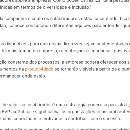
oradores sobre a empresa? Como podemos realizar uma pesquis
lhidas em termos de diversidade e inclusão?
da companhia e como os colaboradores estão se sentindo, fica 
Então, comece consultando diferentes equipes para entender qua
os disponíveis para que novas diretrizes sejam implementadas 
o há mais tempo na empresa, reconheçam as mudanças positiv
ão constante dos processos, a empresa poderá oferecer aos 
 aumentos na
produtividade
se tornarão visíveis a partir de algu
permanecer onde estão.
de valor ao colaborador é uma estratégia poderosa para atrair, 
EVP autêntica e significativa, as organizações criam ambiente
zados, conectados e motivados a contribuir com o sucesso.
valor não é estática, ela deve evoluir conforme as necessidade