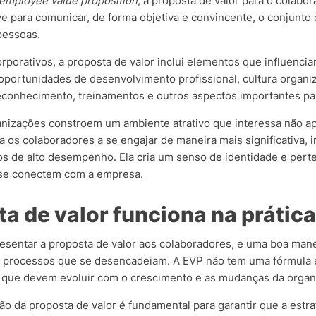
employee value proposition
, a proposta de valor para o colabo
 para comunicar, de forma objetiva e convincente, o conjunto d
 pessoas.
orporativos, a proposta de valor inclui elementos que influencia
ortunidades de desenvolvimento profissional, cultura organizac
reconhecimento, treinamentos e outros aspectos importantes par
ganizações constroem um ambiente atrativo que interessa não 
 os colaboradores a se engajar de maneira mais significativa, 
tos de alto desempenho.
Ela cria um senso de identidade e pert
 se conectem com a empresa.
a de valor funciona na prátic
resentar a proposta de valor aos colaboradores, e uma boa man
om processos que se desencadeiam. A EVP não tem uma fórmula e
 que devem evoluir com o crescimento e as mudanças da organ
ão da proposta de valor é fundamental para garantir que a estra