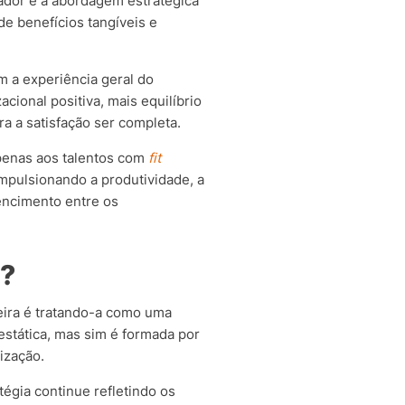
rador é a abordagem estratégica
e benefícios tangíveis e
m a experiência geral do
ional positiva, mais equilíbrio
a a satisfação ser completa.
apenas aos talentos com
fit
impulsionando a produtividade, a
encimento entre os
a?
eira é tratando-a como uma
stática, mas sim é formada por
ização.
tégia continue refletindo os