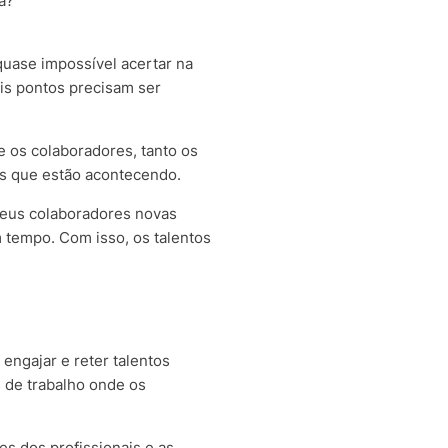
a?
quase impossível acertar na
is pontos precisam ser
e os colaboradores, tanto os
as que estão acontecendo.
seus colaboradores novas
m tempo. Com isso, os talentos
engajar e reter talentos
s de trabalho onde os
s dos profissionais e as