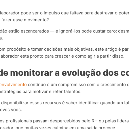
aborador pode ser o impulso que faltava para destravar o pote
e fazer esse movimento?
dão estão escancarados — e ignorá-los pode custar caro: desmo
a.
 propósito e tomar decisões mais objetivas, este artigo é par
olaborador está pronto para crescer e como agir a partir disso.
de monitorar a evolução dos c
envolvimento
contínuo é um compromisso com o crescimento d
tratégias para motivar e reter talentos.
disponibilizar esses recursos é saber identificar quando um ta
novos voos.
es profissionais passam despercebidos pelo RH ou pelas lider
orador, que muitas vezes culmina em uma saída precoce.