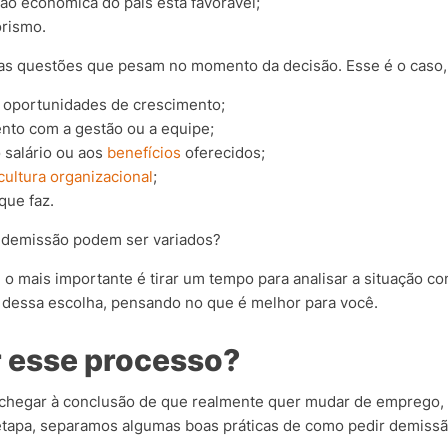
ão econômica do país está favorável;
rismo.
tras questões que pesam no momento da decisão. Esse é o caso,
e oportunidades de crescimento;
nto com a gestão ou a equipe;
 salário ou aos
benefícios
oferecidos;
cultura organizacional
;
que faz.
r demissão podem ser variados?
o mais importante é tirar um tempo para analisar a situação c
s dessa escolha, pensando no que é melhor para você.
 esse processo?
cê chegar à conclusão de que realmente quer mudar de emprego
 etapa, separamos algumas boas práticas de como pedir demissã