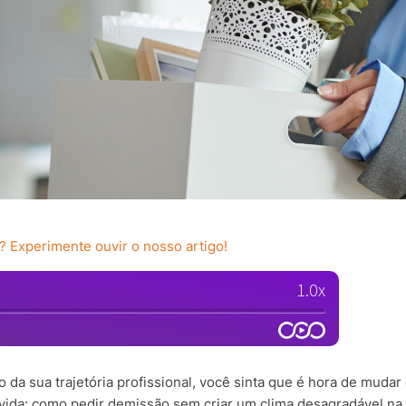
? Experimente ouvir o nosso artigo!
da sua trajetória profissional, você sinta que é hora de muda
vida: como pedir demissão sem criar um clima desagradável n