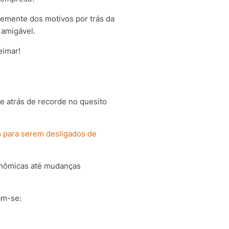
emente dos motivos por trás da
 amigável.
eimar!
e atrás de recorde no quesito
m para serem desligados de
onômicas até mudanças
am-se: