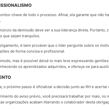
ISSIONALISMO
ontos-chave de todo o processo. Afinal, ela garante que não ha
.
anúncio da demissão deve ser a sua liderança direta. Portanto
io que sejam tranquilos.
ligamento, é bem provável que o líder pergunte sobre os motiv
azões de forma concisa e profissional.
modo, mas é possível deixá-lo mais leve expressando gentilez
nhecendo os aprendizados adquiridos, e ofereça-se para auxilia
ENTO
, o próximo passo é oficializar a decisão junto ao RH e acertar 
imento do aviso prévio, você precisará trabalhar por mais, no mí
itas organizações acabam liberando o colaborador desta obriga