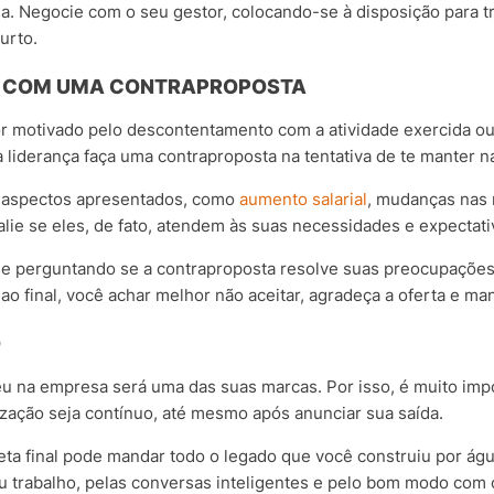
. Negocie com o seu gestor, colocando-se à disposição para tr
urto.
AR COM UMA CONTRAPROPOSTA
r motivado pelo descontentamento com a atividade exercida ou
ua liderança faça uma contraproposta na tentativa de te manter n
s aspectos apresentados, como
aumento salarial
, mudanças nas 
alie se eles, de fato, atendem às suas necessidades e expectati
se perguntando se a contraproposta resolve suas preocupaçõe
 ao final, você achar melhor não aceitar, agradeça a oferta e ma
O
u na empresa será uma das suas marcas. Por isso, é muito imp
ação seja contínuo, até mesmo após anunciar sua saída.
a final pode mandar todo o legado que você construiu por águ
u trabalho, pelas conversas inteligentes e pelo bom modo com o