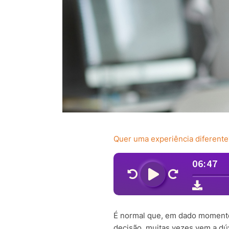
Quer uma experiência diferente
É normal que, em dado momento 
decisão, muitas vezes vem a dú