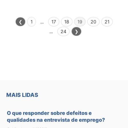
❮
1
...
17
18
19
20
21
...
24
❯
×
MAIS LIDAS
O que responder sobre defeitos e
qualidades na entrevista de emprego?