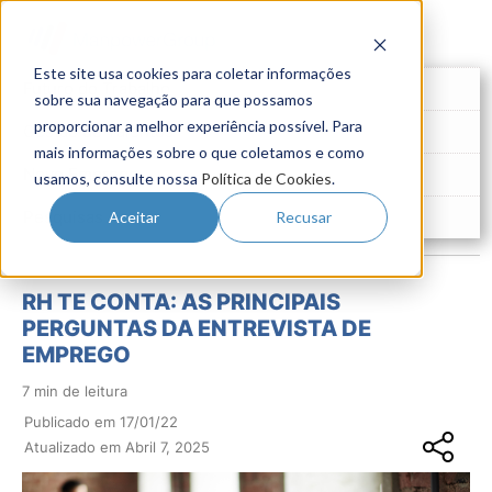
Este site usa cookies para coletar informações
Futuro do Trabalho
sobre sua navegação para que possamos
proporcionar a melhor experiência possível. Para
Gestão de Talentos
mais informações sobre o que coletamos e como
Novo Emprego
usamos, consulte nossa
Política de Cookies
.
Pesquisas
Aceitar
Recusar
RH TE CONTA: AS PRINCIPAIS
PERGUNTAS DA ENTREVISTA DE
EMPREGO
7 min de leitura
Publicado em 17/01/22
Atualizado em Abril 7, 2025