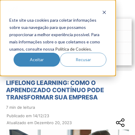
Este site usa cookies para coletar informações
Futuro do Trabalho
sobre sua navegação para que possamos
proporcionar a melhor experiência possível. Para
Gestão de Talentos
mais informações sobre o que coletamos e como
Novo Emprego
usamos, consulte nossa
Política de Cookies
.
Pesquisas
Aceitar
Recusar
LIFELONG LEARNING: COMO O
APRENDIZADO CONTÍNUO PODE
TRANSFORMAR SUA EMPRESA
7 min de leitura
Publicado em 14/12/23
Atualizado em Dezembro 20, 2023