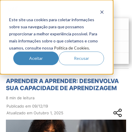
Este site usa cookies para coletar informações
Futuro do Trabalho
sobre sua navegação para que possamos
proporcionar a melhor experiência possível. Para
Gestão de Talentos
mais informações sobre o que coletamos e como
Novo Emprego
usamos, consulte nossa
Política de Cookies
.
Pesquisas
Aceitar
Recusar
APRENDER A APRENDER: DESENVOLVA
SUA CAPACIDADE DE APRENDIZAGEM
8 min de leitura
Publicado em 09/12/19
Atualizado em Outubro 1, 2025