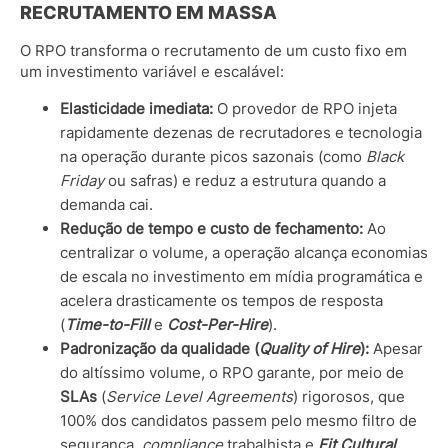
RECRUTAMENTO EM MASSA
O RPO transforma o recrutamento de um custo fixo em
um investimento variável e escalável:
Elasticidade imediata:
O provedor de RPO injeta
rapidamente dezenas de recrutadores e tecnologia
na operação durante picos sazonais (como
Black
Friday
ou safras) e reduz a estrutura quando a
demanda cai.
Redução de tempo e custo de fechamento:
Ao
centralizar o volume, a operação alcança economias
de escala no investimento em mídia programática e
acelera drasticamente os tempos de resposta
(
Time-to-Fill
e
Cost-Per-Hire
).
Padronização da qualidade (
Quality of Hire
):
Apesar
do altíssimo volume, o RPO garante, por meio de
SLAs
(
Service Level Agreements
) rigorosos, que
100% dos candidatos passem pelo mesmo filtro de
segurança,
compliance
trabalhista e
Fit Cultural
,