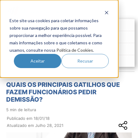
Este site usa cookies para coletar informações
Futuro do Trabalho
sobre sua navegação para que possamos
proporcionar a melhor experiência possível. Para
Gestão de Talentos
mais informações sobre o que coletamos e como
Novo Emprego
usamos, consulte nossa
Política de Cookies
.
Pesquisas
Aceitar
Recusar
QUAIS OS PRINCIPAIS GATILHOS QUE
FAZEM FUNCIONÁRIOS PEDIR
DEMISSÃO?
5 min de leitura
Publicado em 18/01/18
Atualizado em Julho 28, 2021