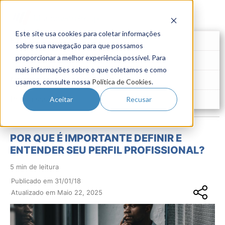
Este site usa cookies para coletar informações
Futuro do Trabalho
sobre sua navegação para que possamos
proporcionar a melhor experiência possível. Para
Gestão de Talentos
mais informações sobre o que coletamos e como
Novo Emprego
usamos, consulte nossa
Política de Cookies
.
Pesquisas
Aceitar
Recusar
POR QUE É IMPORTANTE DEFINIR E
ENTENDER SEU PERFIL PROFISSIONAL?
5 min de leitura
Publicado em 31/01/18
Atualizado em Maio 22, 2025