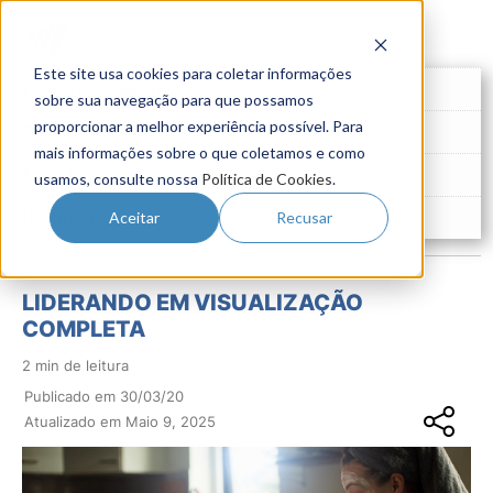
Este site usa cookies para coletar informações
Futuro do Trabalho
sobre sua navegação para que possamos
proporcionar a melhor experiência possível. Para
Gestão de Talentos
mais informações sobre o que coletamos e como
Novo Emprego
usamos, consulte nossa
Política de Cookies
.
Pesquisas
Aceitar
Recusar
LIDERANDO EM VISUALIZAÇÃO
COMPLETA
2 min de leitura
Publicado em 30/03/20
Atualizado em Maio 9, 2025