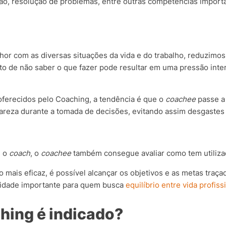
ção, resolução de problemas, entre outras competências import
or com as diversas situações da vida e do trabalho, reduzimo
fato de não saber o que fazer pode resultar em uma pressão in
ferecidos pelo Coaching, a tendência é que o
coachee
passe a 
lareza durante a tomada de decisões, evitando assim desgast
m o
coach
, o
coachee
também consegue avaliar como tem utiliza
 mais eficaz, é possível alcançar os objetivos e as metas traç
lidade importante para quem busca
equilíbrio entre vida profiss
hing é indicado?