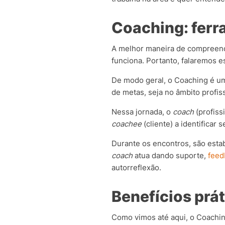
Coaching: ferr
A melhor maneira de compreend
funciona.
Portanto, falaremos e
De modo geral, o Coaching é u
de metas, seja no âmbito profis
Nessa jornada, o
coach
(profiss
coachee
(cliente) a identificar
Durante os encontros, são estab
coach
atua dando suporte,
feed
autorreflexão.
Benefícios prá
Como vimos até aqui, o Coachi