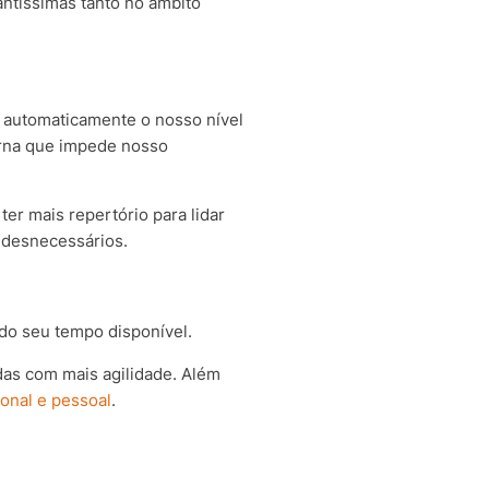
antíssimas tanto no âmbito
s automaticamente o nosso nível
terna que impede nosso
ter mais repertório para lidar
es desnecessários.
do seu tempo disponível.
adas com mais agilidade. Além
ional e pessoal
.