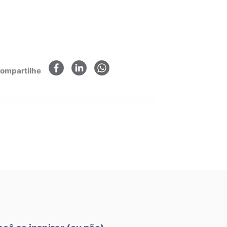
×
ompartilhe