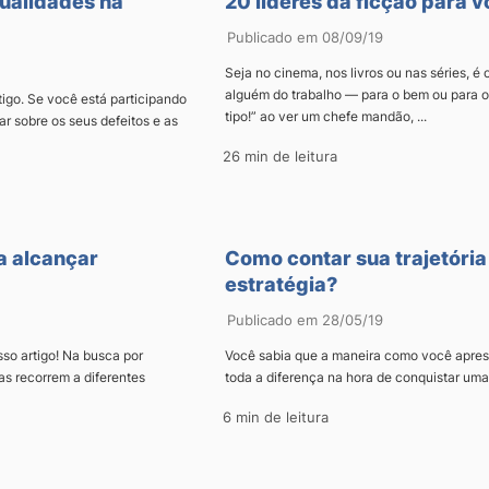
qualidades na
20 líderes da ficção para v
Publicado em 08/09/19
Seja no cinema, nos livros ou nas séries, 
alguém do trabalho — para o bem ou para 
igo. Se você está participando
tipo!” ao ver um chefe mandão, ...
ar sobre os seus defeitos e as
26 min de leitura
a alcançar
Como contar sua trajetória
estratégia?
Publicado em 28/05/19
so artigo! Na busca por
Você sabia que a maneira como você apresen
s recorrem a diferentes
toda a diferença na hora de conquistar um
6 min de leitura