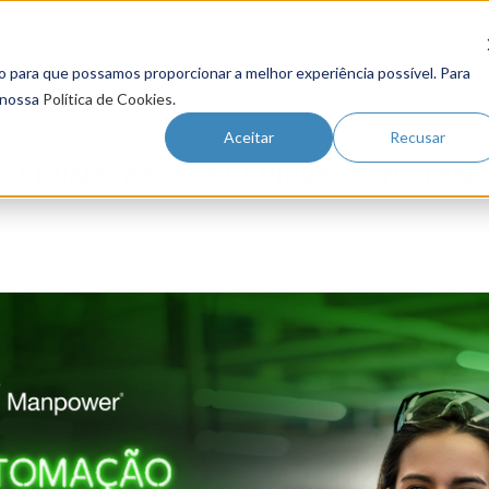
o para que possamos proporcionar a melhor experiência possível. Para
Futuro do Trabalho
Gestão de Tale
 nossa
Política de Cookies
.
Aceitar
Recusar
SOFTWARE: A FORÇA DA INOVAÇÃO NO TRA