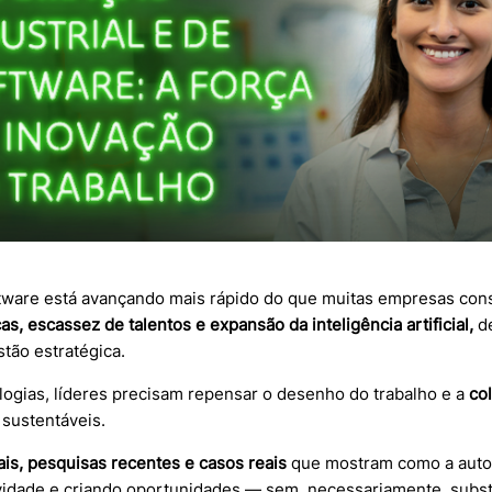
oftware está avançando mais rápido do que muitas empresas c
s, escassez de talentos e expansão da inteligência artificial,
de
tão estratégica.
logias, líderes precisam repensar o desenho do trabalho e a
col
 sustentáveis.
is, pesquisas recentes e casos reais
que mostram como a auto
idade e criando oportunidades — sem, necessariamente, subst