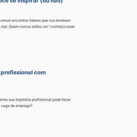
ocê se inspirar (ou não)
é comum encontrar líderes que nos lembram
o mal. Quem nunca soltou um “conheço esse
 profissional com
ta sua trajetória profissional pode fazer
a vaga de emprego?