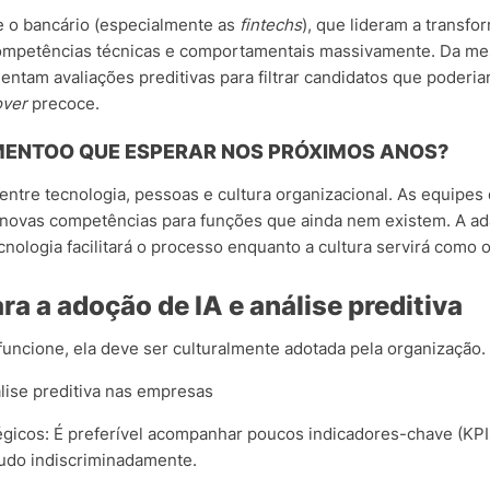
e o bancário (especialmente as
fintechs
), que lideram a transfo
competências técnicas e comportamentais massivamente. Da mes
entam avaliações preditivas para filtrar candidatos que poderi
over
precoce.
MENTOO QUE ESPERAR NOS PRÓXIMOS ANOS?
 entre tecnologia, pessoas e cultura organizacional. As equip
r novas competências para funções que ainda nem existem. A ad
logia facilitará o processo enquanto a cultura servirá como o fi
 a adoção de IA e análise preditiva
funcione, ela deve ser culturalmente adotada pela organização.
lise preditiva nas empresas
tégicos: É preferível acompanhar poucos indicadores-chave (KP
tudo indiscriminadamente.